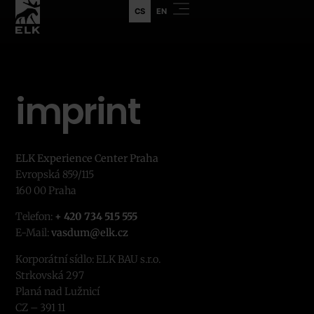
CS
EN
imprint
ELK Experience Center Praha
Evropská 859/115
160 00 Praha
Telefon:
+ 420 734 515 555
E-Mail:
vasdum@elk.cz
Korporátní sídlo: ELK BAU s.r.o.
Strkovská 297
Planá nad Lužnicí
CZ – 391 11