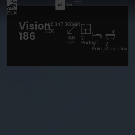
CS
EN
Vision
od8.347.300,00
CZK
186
186
2
2
m
Podlaží
5
2
Pokojů
Koupelny